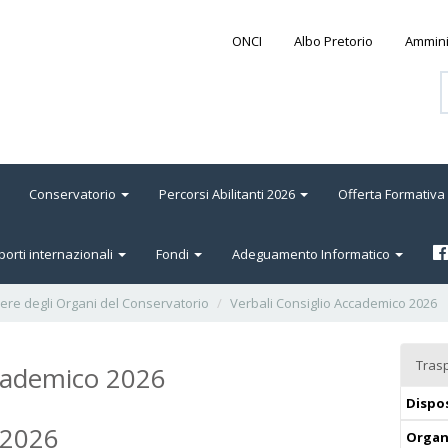
ONCI
Albo Pretorio
Ammini
Conservatorio
Percorsi Abilitanti 2026
Offerta Formativa
orti internazionali
Fondi
Adeguamento Informatico
bere degli Organi del Conservatorio
Verbali Consiglio Accademico 2026
Tras
ccademico 2026
Dispos
.2026
Organ