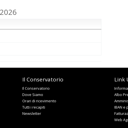
.2026
Il Conservatorio
Link U
Il Conservatorio
Informat
Dove Siamo
Albo Pr
Orari di ricevimento
Amminis
Tutti i recapiti
IBAN e 
Newsletter
Fattura
Web Ag