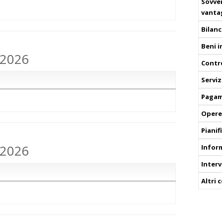
Sovven
vanta
Bilanc
Beni 
.2026
Contro
Serviz
Pagam
Opere
Pianif
.2026
Infor
Interv
Altri 