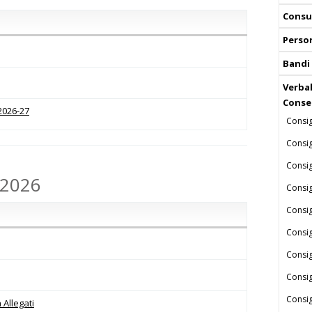
Consul
Perso
Bandi
Verbal
Conse
2026-27
Consig
Consig
Consig
.2026
Consi
Consi
Consi
Consig
Consi
Consig
 Allegati