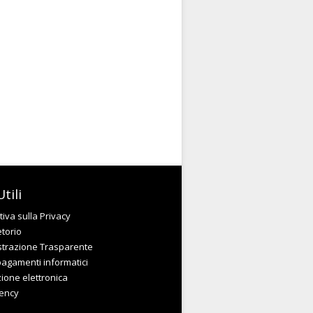
tili
iva sulla Privacy
etorio
trazione Trasparente
pagamenti informatici
zione elettronica
ency