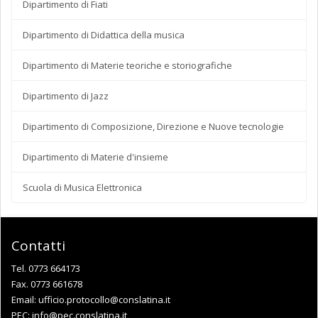
Dipartimento di Fiati
Dipartimento di Didattica della musica
Dipartimento di Materie teoriche e storiografiche
Dipartimento di Jazz
Dipartimento di Composizione, Direzione e Nuove tecnologie
Dipartimento di Materie d'insieme
Scuola di Musica Elettronica
Contatti
Tel. 0773 664173
Fax. 0773 661678
Email:
ufficio.protocollo@conslatina.it
PEC:
info@pec.conslatina.it