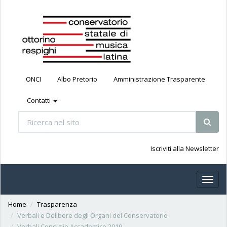
ONCI
Albo Pretorio
Amministrazione Trasparente
Contatti
Iscriviti alla Newsletter
Toggl
naviga
Home
Trasparenza
Verbali e Delibere degli Organi del Conservatorio
Verbali Consiglio Accademico 2019