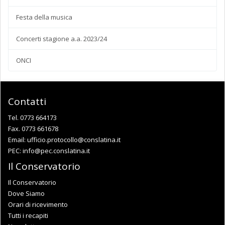
Festa della musica
Concerti stagione a.a. 2023/24
ONCI
Contatti
Tel. 0773 664173
Fax. 0773 661678
Email:
ufficio.protocollo@conslatina.it
PEC:
info@pec.conslatina.it
Il Conservatorio
Il Conservatorio
Dove Siamo
Orari di ricevimento
Tutti i recapiti