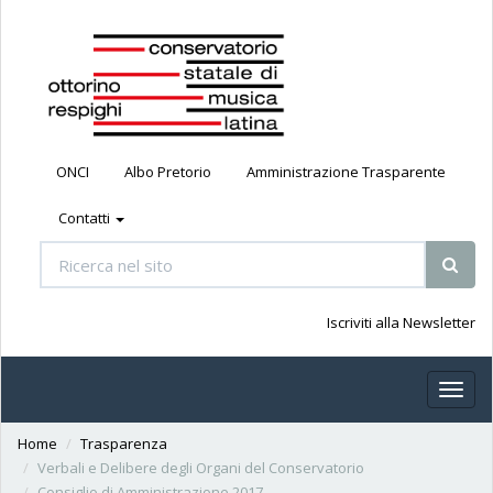
ONCI
Albo Pretorio
Amministrazione Trasparente
Contatti
Iscriviti alla Newsletter
Toggl
naviga
Home
Trasparenza
Verbali e Delibere degli Organi del Conservatorio
Consiglio di Amministrazione 2017