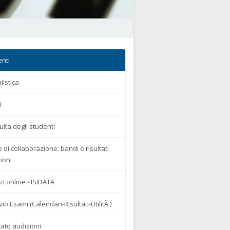
enti
istica
i
lta degli studenti
 di collaborazione: bandi e risultati
ioni
zi online - ISIDATA
vio Esami (Calendari-Risultati-UtilitÃ )
tato audizioni