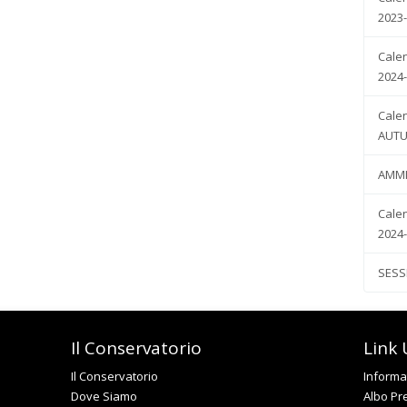
2023-
Cale
2024
Cale
AUTU
AMMI
Cale
2024-
SESS
Il Conservatorio
Link U
Il Conservatorio
Informat
Dove Siamo
Albo Pr