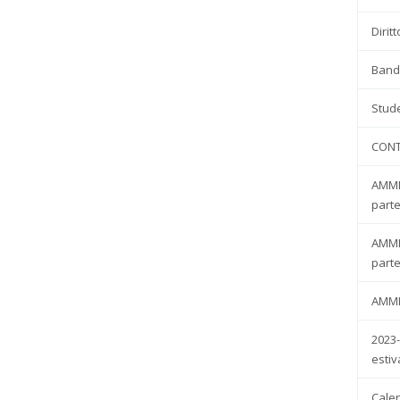
Dirit
Bandi
Stude
CONT
AMMI
part
AMMI
part
AMMI
2023
estiv
Cale