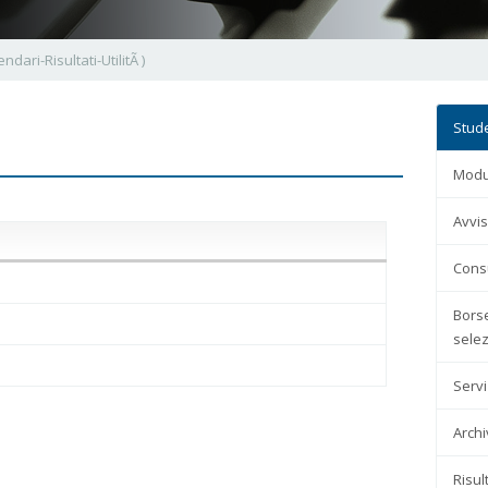
ndari-Risultati-UtilitÃ )
Stud
Modul
Avvis
Consu
Borse
selez
Servi
Archi
Risul