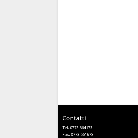
Contatti
Tel. 0773 664173
Fax. 0773 661678