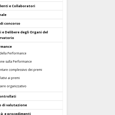
enti e Collaboratori
nale
 di concorso
i e Delibere degli Organi del
rvatorio
rmance
della Performance
one sulla Performance
tare complessivo dei premi
lativi ai premi
ere organizzativo
ontrollati
o di valutazione
ità e procedimenti