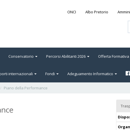
ONCI
Albo Pretorio
Ammini
Conservatorio
Percorsi Abilitanti 2026
Offerta Formativa
orti internazionali
Fondi
Adeguamento Informatico
Piano della Performance
Tras
ance
Dispos
Organ