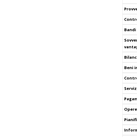
Provv
Contro
Bandi 
Sovven
vanta
Bilanc
Beni 
Contro
Serviz
Pagam
Opere
Pianif
Infor