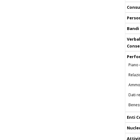
Consul
Perso
Bandi
Verbal
Conse
Perfo
Piano 
Relazi
Ammon
Dati re
Beness
Enti C
Nucle
Attiv