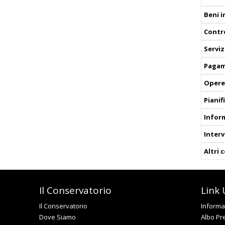
Beni 
Contro
Serviz
Pagam
Opere
Pianif
Infor
Interv
Altri 
Il Conservatorio
Link U
Il Conservatorio
Informat
Dove Siamo
Albo Pr