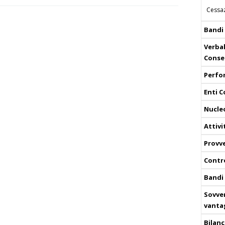
Cessaz
Bandi
Verbal
Conse
Perfo
Enti C
Nucle
Attiv
Provv
Contro
Bandi 
Sovven
vanta
Bilanc