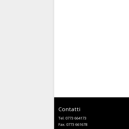
Contatti
Tel. 0773 664173
Fax. 0773 661678