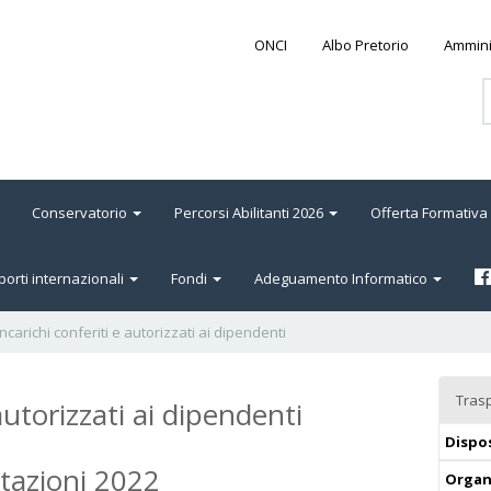
ONCI
Albo Pretorio
Ammini
Conservatorio
Percorsi Abilitanti 2026
Offerta Formativa
orti internazionali
Fondi
Adeguamento Informatico
Incarichi conferiti e autorizzati ai dipendenti
Tras
autorizzati ai dipendenti
Dispos
stazioni 2022
Organ