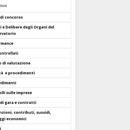
ioni
 di concorso
i e Delibere degli Organi del
rvatorio
rmance
ontrollati
o di valutazione
ità e procedimenti
edimenti
lli sulle imprese
di gara e contratti
zioni, contributi, sussidi,
ggi economici
i