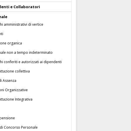
enti e Collaboratori
nale
chi amministrativi di vertice
nti
ione organica
nale non a tempo indeterminato
chi conferiti e autorizzati ai dipendenti
ttazione collettiva
di Assenza
oni Organizzative
ttazione Integrativa
 pensione
 di Concorso Personale