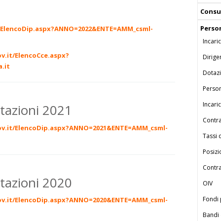
Consul
Perso
it/ElencoDip.aspx?ANNO=2022&ENTE=AMM_csml-
Incari
v.it/ElencoCce.aspx?
Dirige
.it
Dotaz
Perso
Incari
stazioni 2021
Contra
gov.it/ElencoDip.aspx?ANNO=2021&ENTE=AMM_csml-
Tassi 
Posizi
Contra
stazioni 2020
OIV
Fondi
gov.it/ElencoDip.aspx?ANNO=2020&ENTE=AMM_csml-
Bandi