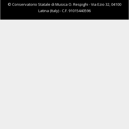
© Conservatorio Statale di Musica O. Respighi - Via Ezio 32, 04100
Latina (Italy) - C.F. 91015440596