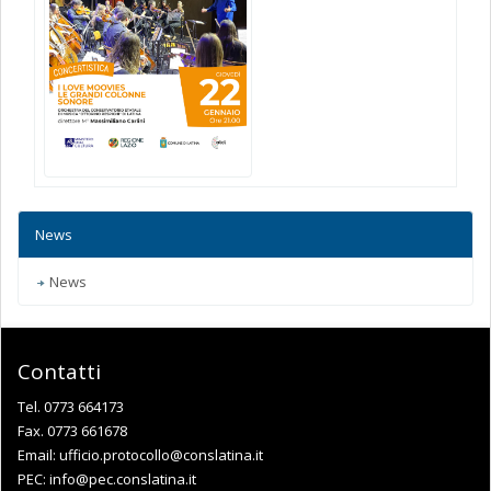
News
News
Contatti
Tel. 0773 664173
Fax. 0773 661678
Email:
ufficio.protocollo@conslatina.it
PEC:
info@pec.conslatina.it