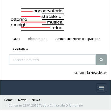
ONCI
Albo Pretorio
Amministrazione Trasparente
Contatti
Iscriviti alla Newsletter
Toggl
naviga
Home
News
News
Concerto 22.01.2026 Teatro Comunale D'Annunzio