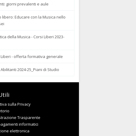
ti: giorni prevalenti e aule
 libero: Educare con la Musica nello
sei
tica della Musica - Corsi Liberi 2023-
 Liberi - offerta formativa generale
 Abilitanti 2024-25_Piani di Studio
tili
iva sulla Privacy
etorio
trazione Trasparente
pagamenti informatici
zione elettronica