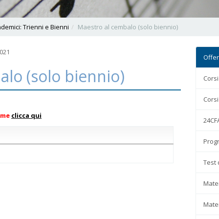
demici: Trienni e Bienni
Maestro al cembalo (solo biennio)
2021
Offer
lo (solo biennio)
Corsi
Corsi
ame
clicca qui
24CFA
Progr
Test 
Mater
Mater