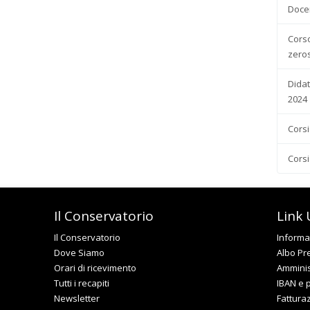
Docen
Corso
zero
Didat
2024
Corsi
Corsi
Il Conservatorio
Link U
Il Conservatorio
Informat
Dove Siamo
Albo Pr
Orari di ricevimento
Amminis
Tutti i recapiti
IBAN e 
Newsletter
Fattura