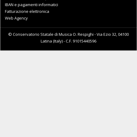
IBAN e pagamenti informatici
Fatturazione elettronica
Web Agency
© Conservatorio Statale di Musica O. Respighi - Via Ezio 32, 04100
Latina (Italy) - C.F. 91015440596