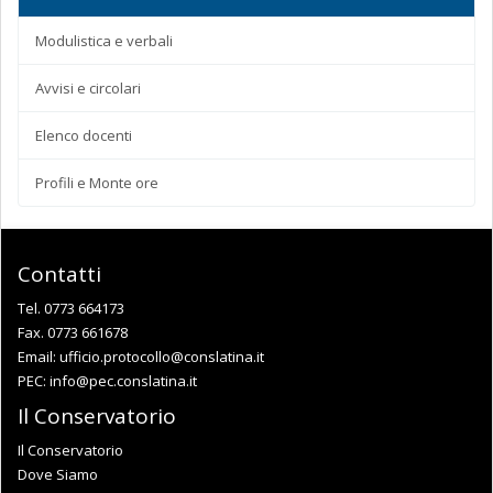
Modulistica e verbali
Avvisi e circolari
Elenco docenti
Profili e Monte ore
Contatti
Tel. 0773 664173
Fax. 0773 661678
Email:
ufficio.protocollo@conslatina.it
PEC:
info@pec.conslatina.it
Il Conservatorio
Il Conservatorio
Dove Siamo