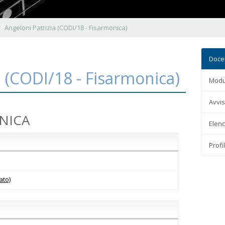
Angeloni Patrizia (CODI/18 - Fisarmonica)
Doce
a (CODI/18 - Fisarmonica)
Modul
Avvis
ONICA
Elenc
Profi
ato)