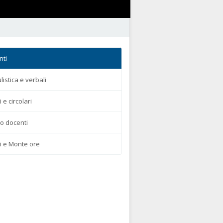
nti
istica e verbali
i e circolari
o docenti
li e Monte ore