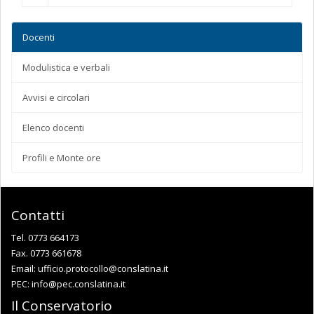
Docenti
Modulistica e verbali
Avvisi e circolari
Elenco docenti
Profili e Monte ore
Contatti
Tel. 0773 664173
Fax. 0773 661678
Email:
ufficio.protocollo@conslatina.it
PEC:
info@pec.conslatina.it
Il Conservatorio