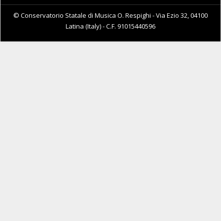
© Conservatorio Statale di Musica O. Respighi - Via Ezio 32, 04100
Latina (Italy) - C.F. 91015440596